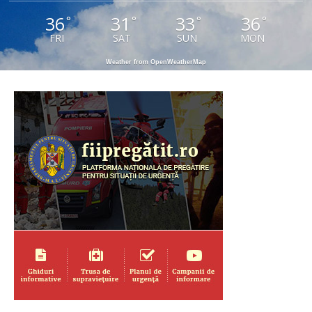
36
31
33
36
°
°
°
°
FRI
SAT
SUN
MON
Weather from OpenWeatherMap