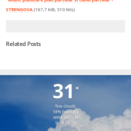
STRENGOVA
(167,7 KiB, 510 hits)
Related Posts
ȘONA
31
°
few clouds
58% humidity
wind: 2m/s N
H 31 • L 31