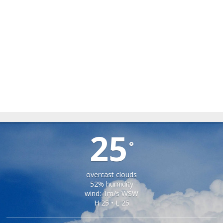
ȘONA
25
°
overcast clouds
52% humidity
wind: 1m/s WSW
H 25 • L 25