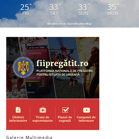
25
33
33
35
°
°
°
°
FRI
SAT
SUN
MON
Weather from OpenWeatherMap
Galerie Multimedia