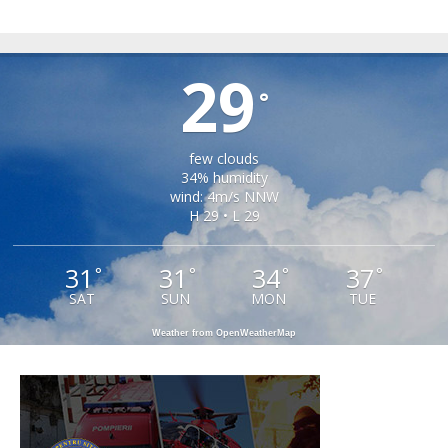
ȘONA
29
°
few clouds
34% humidity
wind: 4m/s NNW
H 29 • L 29
31
31
34
37
°
°
°
°
SAT
SUN
MON
TUE
Weather from OpenWeatherMap