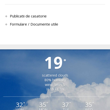
Publicatii de casatorie
Formulare / Documente utile
ȘONA
19
°
scattered clouds
80% humidity
wind: 1m/s S
H 19 • L 19
32
35
37
35
°
°
°
°
SUN
MON
TUE
WED