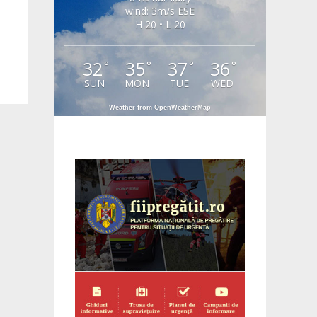
wind: 3m/s ESE
H 20 • L 20
32
35
37
36
°
°
°
°
SUN
MON
TUE
WED
Weather from OpenWeatherMap