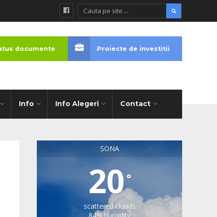
tatus documente
Proiecte de investitii
Info
Info Alegeri
Contact
ȘONA
20
°
scattered clouds
84% humidity