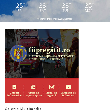
25
33
33
35
°
°
°
°
FRI
SAT
SUN
MON
Weather from OpenWeatherMap
Galerie Multimedia