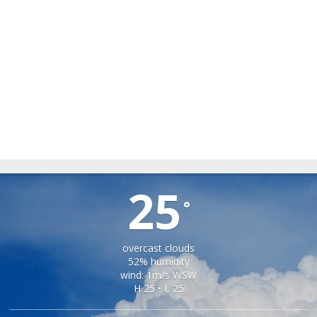
ȘONA
25
°
overcast clouds
52% humidity
wind: 1m/s WSW
H 25 • L 25