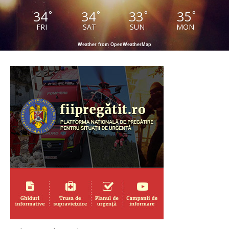
34
34
33
35
°
°
°
°
FRI
SAT
SUN
MON
Weather from OpenWeatherMap