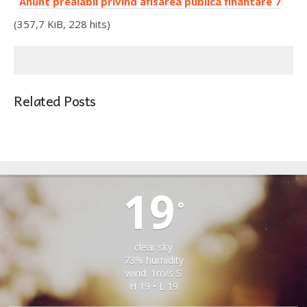
Anunt prealabil privind afisarea publica finantare 7
(357,7 KiB, 228 hits)
Related Posts
ȘONA
19
°
clear sky
73% humidity
wind: 1m/s S
H 19 • L 19